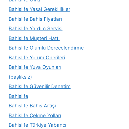
Bahislife Yasal Gereklilikler
Bahislife Bahis Fiyatları
Bahislife Yardım Servisi
Bahislife Müşteri Hattı
Bahislife Olumlu Derecelendirme
Bahislife Yorum Önerileri
Bahislife Yuva Oyunları
(başlıksız)
Bahislife Güvenilir Denetim
Bahislife
Bahislife Bahis Artışı
Bahislife Çekme Yolları
Bahislife Türkiye Yabancı