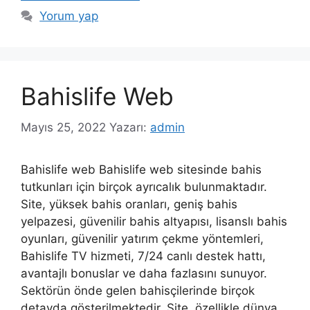
Yorum yap
Bahislife Web
Mayıs 25, 2022
Yazarı:
admin
Bahislife web Bahislife web sitesinde bahis
tutkunları için birçok ayrıcalık bulunmaktadır.
Site, yüksek bahis oranları, geniş bahis
yelpazesi, güvenilir bahis altyapısı, lisanslı bahis
oyunları, güvenilir yatırım çekme yöntemleri,
Bahislife TV hizmeti, 7/24 canlı destek hattı,
avantajlı bonuslar ve daha fazlasını sunuyor.
Sektörün önde gelen bahisçilerinde birçok
detayda gösterilmektedir. Site, özellikle dünya