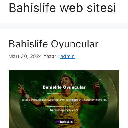
Bahislife web sitesi
Bahislife Oyuncular
Mart 30, 2024
Yazarı:
admin