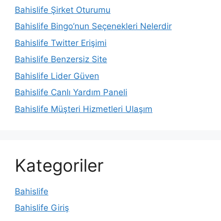
Bahislife Şirket Oturumu
Bahislife Bingo’nun Seçenekleri Nelerdir
Bahislife Twitter Erişimi
Bahislife Benzersiz Site
Bahislife Lider Güven
Bahislife Canlı Yardım Paneli
Bahislife Müşteri Hizmetleri Ulaşım
Kategoriler
Bahislife
Bahislife Giriş