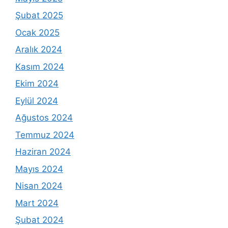
Şubat 2025
Ocak 2025
Aralık 2024
Kasım 2024
Ekim 2024
Eylül 2024
Ağustos 2024
Temmuz 2024
Haziran 2024
Mayıs 2024
Nisan 2024
Mart 2024
Şubat 2024