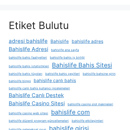
Etiket Bulutu
adresi bahislife
Bahislife
bahislife adres
Bahislife Adresi
bahislife ana sayfa
bahislife bahis faaliyetleri
bahislife bahis iş birliği
Bahislife Bahis Sitesi
bahislife bahis i̇statistikleri
bahislife bahis tüyoları
bahislife bahis çeşitleri
bahislife bahsine girin
bahislife canlı bahis
bahislife bingo
bahislife canlı bahis kullanıcı i̇ncelemeleri
Bahislife Canlı Destek
Bahislife Casino Sitesi
bahislife casino slot makineleri
bahislife com
bahislife casino web sitesi
bahislife düzenli program güncellemeleri
bahislife etkileşimleri
bahislife girisi
bahislife geleneksel oyun