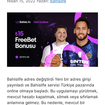
Nisan 15, 2022
Yazarı:
bahislife
Bahislife adres değiştirdi Yeni bir adres girişi
yayınladı ve Bahislife servisi Türkiye pazarında
online olmaya başladı. Bu uygulamayı yürütmek,
mevcut hesabı kapatmak, silmek veya sıfırlamak
anlamına gelmez. Bu nedenle, mevcut bir