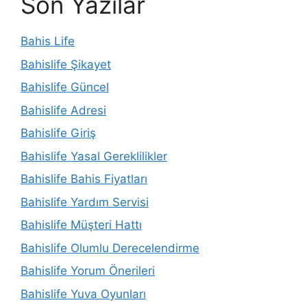
Son Yazılar
Bahis Life
Bahislife Şikayet
Bahislife Güncel
Bahislife Adresi
Bahislife Giriş
Bahislife Yasal Gereklilikler
Bahislife Bahis Fiyatları
Bahislife Yardım Servisi
Bahislife Müşteri Hattı
Bahislife Olumlu Derecelendirme
Bahislife Yorum Önerileri
Bahislife Yuva Oyunları