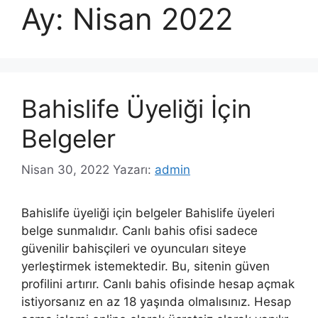
Ay:
Nisan 2022
Bahislife Üyeliği İçin
Belgeler
Nisan 30, 2022
Yazarı:
admin
Bahislife üyeliği için belgeler Bahislife üyeleri
belge sunmalıdır. Canlı bahis ofisi sadece
güvenilir bahisçileri ve oyuncuları siteye
yerleştirmek istemektedir. Bu, sitenin güven
profilini artırır. Canlı bahis ofisinde hesap açmak
istiyorsanız en az 18 yaşında olmalısınız. Hesap