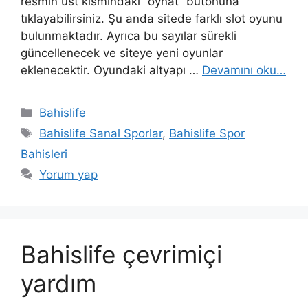
resmin üst kısmındaki “oynat” butonuna
tıklayabilirsiniz. Şu anda sitede farklı slot oyunu
bulunmaktadır. Ayrıca bu sayılar sürekli
güncellenecek ve siteye yeni oyunlar
eklenecektir. Oyundaki altyapı …
Devamını oku…
Kategoriler
Bahislife
Etiketler
Bahislife Sanal Sporlar
,
Bahislife Spor
Bahisleri
Yorum yap
Bahislife çevrimiçi
yardım