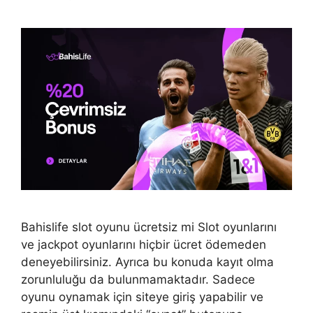
Bahislife slot oyunu ücretsiz mi Slot oyunlarını
ve jackpot oyunlarını hiçbir ücret ödemeden
deneyebilirsiniz. Ayrıca bu konuda kayıt olma
zorunluluğu da bulunmamaktadır. Sadece
oyunu oynamak için siteye giriş yapabilir ve