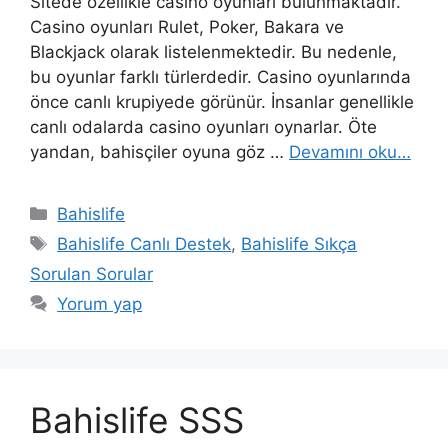
Sitede özellikle casino oyunları bulunmaktadır.
Casino oyunları Rulet, Poker, Bakara ve
Blackjack olarak listelenmektedir. Bu nedenle,
bu oyunlar farklı türlerdedir. Casino oyunlarında
önce canlı krupiyede görünür. İnsanlar genellikle
canlı odalarda casino oyunları oynarlar. Öte
yandan, bahisçiler oyuna göz …
Devamını oku…
Kategoriler
Bahislife
Etiketler
Bahislife Canlı Destek
,
Bahislife Sıkça
Sorulan Sorular
Yorum yap
Bahislife SSS