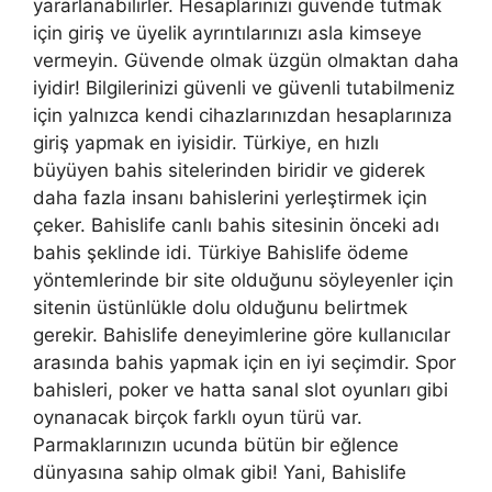
yararlanabilirler. Hesaplarınızı güvende tutmak
için giriş ve üyelik ayrıntılarınızı asla kimseye
vermeyin. Güvende olmak üzgün olmaktan daha
iyidir! Bilgilerinizi güvenli ve güvenli tutabilmeniz
için yalnızca kendi cihazlarınızdan hesaplarınıza
giriş yapmak en iyisidir. Türkiye, en hızlı
büyüyen bahis sitelerinden biridir ve giderek
daha fazla insanı bahislerini yerleştirmek için
çeker. Bahislife canlı bahis sitesinin önceki adı
bahis şeklinde idi. Türkiye Bahislife ödeme
yöntemlerinde bir site olduğunu söyleyenler için
sitenin üstünlükle dolu olduğunu belirtmek
gerekir. Bahislife deneyimlerine göre kullanıcılar
arasında bahis yapmak için en iyi seçimdir. Spor
bahisleri, poker ve hatta sanal slot oyunları gibi
oynanacak birçok farklı oyun türü var.
Parmaklarınızın ucunda bütün bir eğlence
dünyasına sahip olmak gibi! Yani, Bahislife