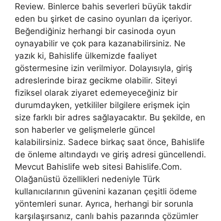
Review. Binlerce bahis severleri büyük takdir
eden bu şirket de casino oyunları da içeriyor.
Beğendiğiniz herhangi bir casinoda oyun
oynayabilir ve çok para kazanabilirsiniz. Ne
yazık ki, Bahislife ülkemizde faaliyet
göstermesine izin verilmiyor. Dolayısıyla, giriş
adreslerinde biraz gecikme olabilir. Siteyi
fiziksel olarak ziyaret edemeyeceğiniz bir
durumdayken, yetkililer bilgilere erişmek için
size farklı bir adres sağlayacaktır. Bu şekilde, en
son haberler ve gelişmelerle güncel
kalabilirsiniz. Sadece birkaç saat önce, Bahislife
de önleme altındaydı ve giriş adresi güncellendi.
Mevcut Bahislife web sitesi Bahislife.Com.
Olağanüstü özellikleri nedeniyle Türk
kullanıcılarının güvenini kazanan çeşitli ödeme
yöntemleri sunar. Ayrıca, herhangi bir sorunla
karşılaşırsanız, canlı bahis pazarında çözümler