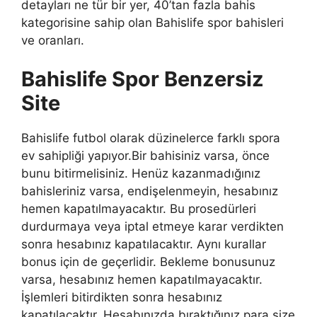
detayları ne tür bir yer, 40’tan fazla bahis
kategorisine sahip olan Bahislife spor bahisleri
ve oranları.
Bahislife Spor Benzersiz
Site
Bahislife futbol olarak düzinelerce farklı spora
ev sahipliği yapıyor.Bir bahisiniz varsa, önce
bunu bitirmelisiniz. Henüz kazanmadığınız
bahisleriniz varsa, endişelenmeyin, hesabınız
hemen kapatılmayacaktır. Bu prosedürleri
durdurmaya veya iptal etmeye karar verdikten
sonra hesabınız kapatılacaktır. Aynı kurallar
bonus için de geçerlidir. Bekleme bonusunuz
varsa, hesabınız hemen kapatılmayacaktır.
İşlemleri bitirdikten sonra hesabınız
kapatılacaktır. Hesabınızda bıraktığınız para size