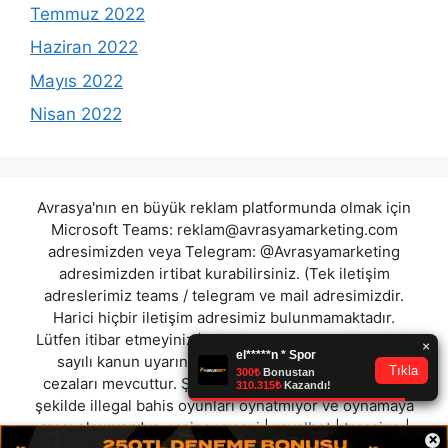
Temmuz 2022
Haziran 2022
Mayıs 2022
Nisan 2022
Avrasya'nın en büyük reklam platformunda olmak için
Microsoft Teams:
reklam@avrasyamarketing.com
adresimizden veya Telegram: @Avrasyamarketing
adresimizden irtibat kurabilirsiniz. (Tek iletişim
adreslerimiz teams / telegram ve mail adresimizdir.
Harici hiçbir iletişim adresimiz bulunmamaktadır.
Lütfen itibar etmeyiniz.) Türkiye yasalarına göre 7258
sayılı kanun uyarınca yasa dışı bahis oynamanın
cezaları mevcuttur. Şu an bulunduğunuz site hiç bir
şekilde illegal bahis oyunları oynatmıyor ve oynamaya
aracı olmuyordur.
casinoarmani
|
royalbet
|
trcasino
|
×