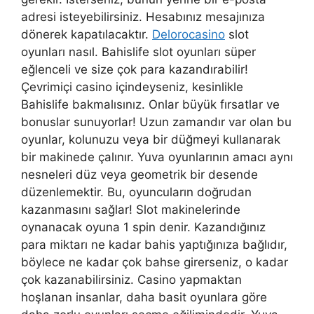
adresi isteyebilirsiniz. Hesabınız mesajınıza
dönerek kapatılacaktır.
Delorocasino
slot
oyunları nasıl. Bahislife slot oyunları süper
eğlenceli ve size çok para kazandırabilir!
Çevrimiçi casino içindeyseniz, kesinlikle
Bahislife bakmalısınız. Onlar büyük fırsatlar ve
bonuslar sunuyorlar! Uzun zamandır var olan bu
oyunlar, kolunuzu veya bir düğmeyi kullanarak
bir makinede çalınır. Yuva oyunlarının amacı aynı
nesneleri düz veya geometrik bir desende
düzenlemektir. Bu, oyuncuların doğrudan
kazanmasını sağlar! Slot makinelerinde
oynanacak oyuna 1 spin denir. Kazandığınız
para miktarı ne kadar bahis yaptığınıza bağlıdır,
böylece ne kadar çok bahse girerseniz, o kadar
çok kazanabilirsiniz. Casino yapmaktan
hoşlanan insanlar, daha basit oyunlara göre