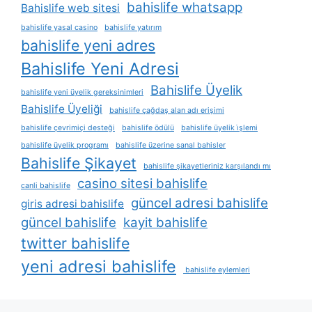
bahislife whatsapp
Bahislife web sitesi
bahislife yasal casino
bahislife yatırım
bahislife yeni adres
Bahislife Yeni Adresi
Bahislife Üyelik
bahislife yeni üyelik gereksinimleri
Bahislife Üyeliği
bahislife çağdaş alan adı erişimi
bahislife çevrimiçi desteği
bahislife ödülü
bahislife üyelik i̇şlemi
bahislife üyelik programı
bahislife üzerine sanal bahisler
Bahislife Şikayet
bahislife şikayetleriniz karşılandı mı
casino sitesi bahislife
canli bahislife
güncel adresi bahislife
giris adresi bahislife
güncel bahislife
kayit bahislife
twitter bahislife
yeni adresi bahislife
bahislife eylemleri