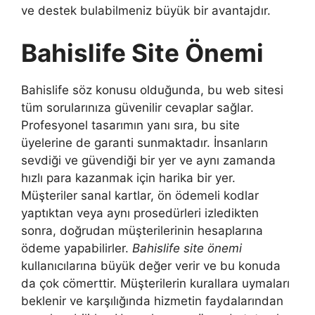
ve destek bulabilmeniz büyük bir avantajdır.
Bahislife Site Önemi
Bahislife söz konusu olduğunda, bu web sitesi
tüm sorularınıza güvenilir cevaplar sağlar.
Profesyonel tasarımın yanı sıra, bu site
üyelerine de garanti sunmaktadır. İnsanların
sevdiği ve güvendiği bir yer ve aynı zamanda
hızlı para kazanmak için harika bir yer.
Müşteriler sanal kartlar, ön ödemeli kodlar
yaptıktan veya aynı prosedürleri izledikten
sonra, doğrudan müşterilerinin hesaplarına
ödeme yapabilirler.
Bahislife site önemi
kullanıcılarına büyük değer verir ve bu konuda
da çok cömerttir. Müşterilerin kurallara uymaları
beklenir ve karşılığında hizmetin faydalarından