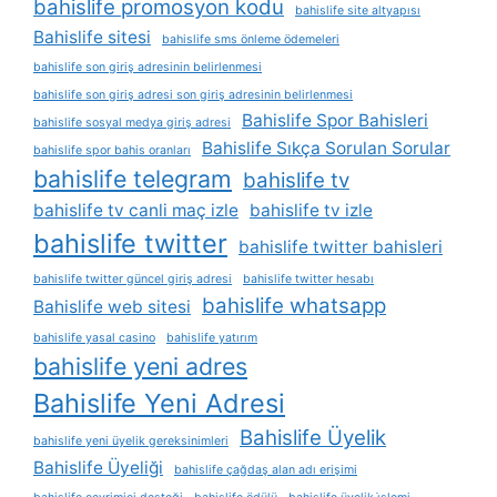
bahislife promosyon kodu
bahislife site altyapısı
Bahislife sitesi
bahislife sms önleme ödemeleri
bahislife son giriş adresinin belirlenmesi
bahislife son giriş adresi son giriş adresinin belirlenmesi
Bahislife Spor Bahisleri
bahislife sosyal medya giriş adresi
Bahislife Sıkça Sorulan Sorular
bahislife spor bahis oranları
bahislife telegram
bahislife tv
bahislife tv canli maç izle
bahislife tv izle
bahislife twitter
bahislife twitter bahisleri
bahislife twitter güncel giriş adresi
bahislife twitter hesabı
bahislife whatsapp
Bahislife web sitesi
bahislife yasal casino
bahislife yatırım
bahislife yeni adres
Bahislife Yeni Adresi
Bahislife Üyelik
bahislife yeni üyelik gereksinimleri
Bahislife Üyeliği
bahislife çağdaş alan adı erişimi