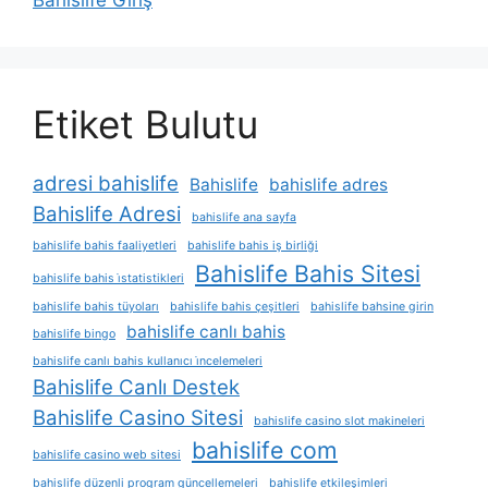
Etiket Bulutu
adresi bahislife
Bahislife
bahislife adres
Bahislife Adresi
bahislife ana sayfa
bahislife bahis faaliyetleri
bahislife bahis iş birliği
Bahislife Bahis Sitesi
bahislife bahis i̇statistikleri
bahislife bahis tüyoları
bahislife bahis çeşitleri
bahislife bahsine girin
bahislife canlı bahis
bahislife bingo
bahislife canlı bahis kullanıcı i̇ncelemeleri
Bahislife Canlı Destek
Bahislife Casino Sitesi
bahislife casino slot makineleri
bahislife com
bahislife casino web sitesi
bahislife düzenli program güncellemeleri
bahislife etkileşimleri