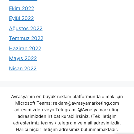
Ekim 2022
Eylül 2022
Ağustos 2022
Temmuz 2022
Haziran 2022
Mayıs 2022
Nisan 2022
Avrasya'nın en büyük reklam platformunda olmak için
Microsoft Teams:
reklam@avrasyamarketing.com
adresimizden veya Telegram: @Avrasyamarketing
adresimizden irtibat kurabilirsiniz. (Tek iletişim
adreslerimiz teams / telegram ve mail adresimizdir.
Harici hiçbir iletişim adresimiz bulunmamaktadır.