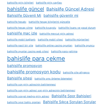
bahislife giriş bilgileri
bahislife giriş sayfası
bahislife güncel
Bahislife Güncel Adresi
Bahislife Güvenli Mi
bahislife güvenlir mi
bahislife hesabı
bahislife hesap bilgilerini güncelle
bahislife hesap silme
bahislife kısayolu
bahislife lisans ve yasal durum
bahislife maç izle
bahislife mevcut giriş adresi
bahislife mobil bağlantı
bahislife mobil sitesi
bahislife müşterileri
bahislife nasil bir site
bahislife online casino oyunları
bahislife oyuncu
bahislife oyunlar casino web sitesi
bahislife para yatirma
bahislife para çekme
bahislife promosyon
bahislife promosyon kodu
bahislife site altyapısı
Bahislife sitesi
bahislife sms önleme ödemeleri
bahislife son giriş adresinin belirlenmesi
bahislife son giriş adresi son giriş adresinin belirlenmesi
Bahislife Spor Bahisleri
bahislife sosyal medya giriş adresi
Bahislife Sıkça Sorulan Sorular
bahislife spor bahis oranları