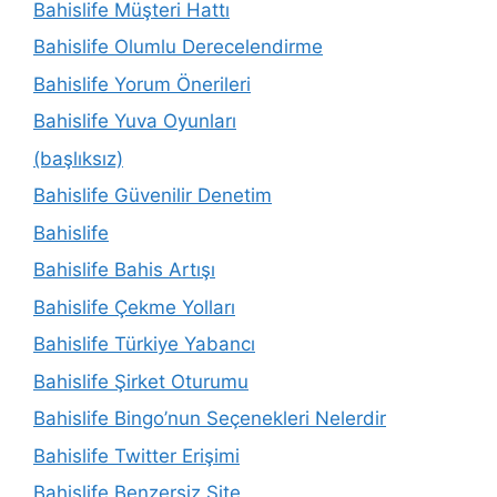
Bahislife Müşteri Hattı
Bahislife Olumlu Derecelendirme
Bahislife Yorum Önerileri
Bahislife Yuva Oyunları
(başlıksız)
Bahislife Güvenilir Denetim
Bahislife
Bahislife Bahis Artışı
Bahislife Çekme Yolları
Bahislife Türkiye Yabancı
Bahislife Şirket Oturumu
Bahislife Bingo’nun Seçenekleri Nelerdir
Bahislife Twitter Erişimi
Bahislife Benzersiz Site