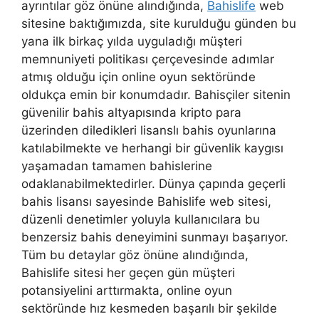
ayrıntılar göz önüne alındığında,
Bahislife
web
sitesine baktığımızda, site kurulduğu günden bu
yana ilk birkaç yılda uyguladığı müşteri
memnuniyeti politikası çerçevesinde adımlar
atmış olduğu için online oyun sektöründe
oldukça emin bir konumdadır. Bahisçiler sitenin
güvenilir bahis altyapısında kripto para
üzerinden diledikleri lisanslı bahis oyunlarına
katılabilmekte ve herhangi bir güvenlik kaygısı
yaşamadan tamamen bahislerine
odaklanabilmektedirler. Dünya çapında geçerli
bahis lisansı sayesinde Bahislife web sitesi,
düzenli denetimler yoluyla kullanıcılara bu
benzersiz bahis deneyimini sunmayı başarıyor.
Tüm bu detaylar göz önüne alındığında,
Bahislife sitesi her geçen gün müşteri
potansiyelini arttırmakta, online oyun
sektöründe hız kesmeden başarılı bir şekilde