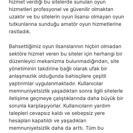
hizmet verdiği bu sitelerde sunulan oyun
hizmetleri profesyonel ve güvenilir olmaktan
uzaktır ve bu sitelerin oyun lisansı olmayan oyun
tutkunlarına sunduğu amatör oyun hizmetlerine
rastladık.
Bahsettiğimiz oyun lisanslarının hiçbiri olmadan
sektöre hizmet veren bu siteler için herhangi bir
düzenleyici mekanizma bulunmadığından, site
yönetiminin takdirine bağlı olarak ufak bir
anlaşmazlık olduğunda bahisçilere çeşitli
yaptırımlar uygulanmaktadır. Kullanıcılar
memnuniyetsizlik yaşadıktan sonra ilgili sitelerle
iletişime geçmeye çalıştıklarında daha büyük bir
sorunla karşılaşıyorlar. Kullanıcıların yardım
talepleri cevapsız kaldı ve sebepsiz yere
hesapları kapatıldı ve yaşadıkları
memnuniyetsizlik daha da arttı. Tüm bu