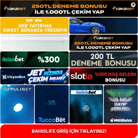
×
BAHISLIFE GİRİŞ İÇİN TIKLAYINIZ!