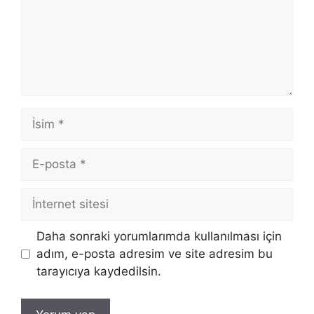
İsim
E-
posta
İnternet
sitesi
Daha sonraki yorumlarımda kullanılması için
adım, e-posta adresim ve site adresim bu
tarayıcıya kaydedilsin.