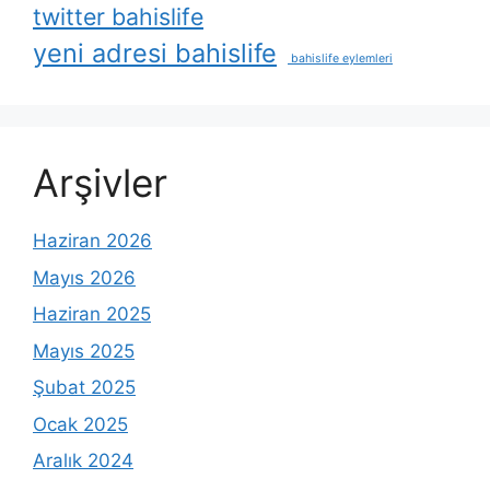
twitter bahislife
yeni adresi bahislife
bahislife eylemleri
Arşivler
Haziran 2026
Mayıs 2026
Haziran 2025
Mayıs 2025
Şubat 2025
Ocak 2025
Aralık 2024