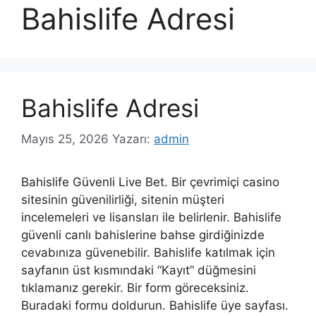
Bahislife Adresi
Bahislife Adresi
Mayıs 25, 2026
Yazarı:
admin
Bahislife Güvenli Live Bet. Bir çevrimiçi casino
sitesinin güvenilirliği, sitenin müşteri
incelemeleri ve lisansları ile belirlenir. Bahislife
güvenli canlı bahislerine bahse girdiğinizde
cevabınıza güvenebilir. Bahislife katılmak için
sayfanın üst kısmındaki “Kayıt” düğmesini
tıklamanız gerekir. Bir form göreceksiniz.
Buradaki formu doldurun. Bahislife üye sayfası.