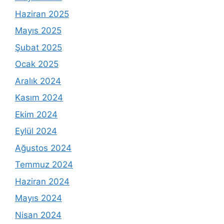
Haziran 2025
Mayıs 2025
Şubat 2025
Ocak 2025
Aralık 2024
Kasım 2024
Ekim 2024
Eylül 2024
Ağustos 2024
Temmuz 2024
Haziran 2024
Mayıs 2024
Nisan 2024