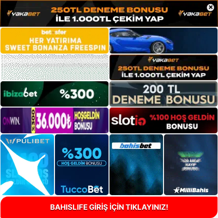
×
BAHISLIFE GİRİŞ İÇİN TIKLAYINIZ!