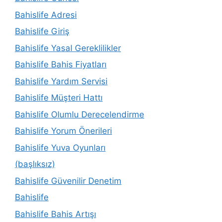
Bahislife Adresi
Bahislife Giriş
Bahislife Yasal Gereklilikler
Bahislife Bahis Fiyatları
Bahislife Yardım Servisi
Bahislife Müşteri Hattı
Bahislife Olumlu Derecelendirme
Bahislife Yorum Önerileri
Bahislife Yuva Oyunları
(başlıksız)
Bahislife Güvenilir Denetim
Bahislife
Bahislife Bahis Artışı