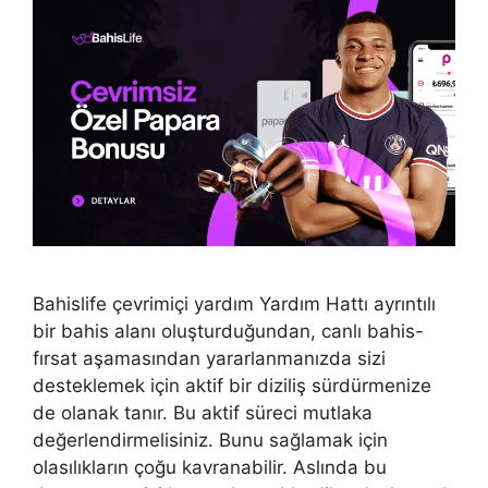
Bahislife çevrimiçi yardım Yardım Hattı ayrıntılı
bir bahis alanı oluşturduğundan, canlı bahis-
fırsat aşamasından yararlanmanızda sizi
desteklemek için aktif bir diziliş sürdürmenize
de olanak tanır. Bu aktif süreci mutlaka
değerlendirmelisiniz. Bunu sağlamak için
olasılıkların çoğu kavranabilir. Aslında bu