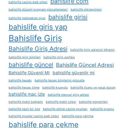
bahislife com
bahislife casino web sitesi
bahislife düzenli program güncellemeleri
bahislife etkileşimleri
bahislife girisi
bahislife geleneksel oyun
bahislife giris yap
Bahislife Giriş
Bahislife Giriş Adresi
bahislife giriş adresini öğrenin
bahislife giriş bilgileri
bahislife giriş sayfası
bahislife güncel
Bahislife Güncel Adresi
Bahislife Güvenli Mi
bahislife güvenlir mi
bahislife hesabı
bahislife hesap bilgilerini güncelle
bahislife hesap silme
bahislife kısayolu
bahislife lisans ve yasal durum
bahislife maç izle
bahislife mevcut giriş adresi
bahislife mobil bağlantı
bahislife mobil sitesi
bahislife müşterileri
bahislife nasil bir site
bahislife online casino oyunları
bahislife oyuncu
bahislife oyunlar casino web sitesi
bahislife para yatirma
bahislife para çekme