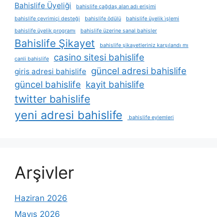
Bahislife Üyeliği
bahislife çağdaş alan adı erişimi
bahislife çevrimiçi desteği
bahislife ödülü
bahislife üyelik i̇şlemi
bahislife üyelik programı
bahislife üzerine sanal bahisler
Bahislife Şikayet
bahislife şikayetleriniz karşılandı mı
casino sitesi bahislife
canli bahislife
güncel adresi bahislife
giris adresi bahislife
güncel bahislife
kayit bahislife
twitter bahislife
yeni adresi bahislife
bahislife eylemleri
Arşivler
Haziran 2026
Mayıs 2026