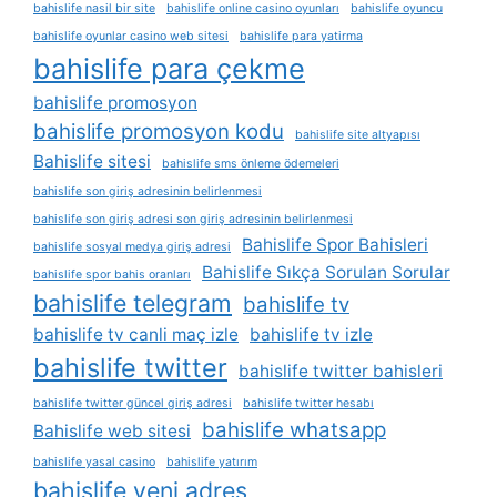
bahislife nasil bir site
bahislife online casino oyunları
bahislife oyuncu
bahislife oyunlar casino web sitesi
bahislife para yatirma
bahislife para çekme
bahislife promosyon
bahislife promosyon kodu
bahislife site altyapısı
Bahislife sitesi
bahislife sms önleme ödemeleri
bahislife son giriş adresinin belirlenmesi
bahislife son giriş adresi son giriş adresinin belirlenmesi
Bahislife Spor Bahisleri
bahislife sosyal medya giriş adresi
Bahislife Sıkça Sorulan Sorular
bahislife spor bahis oranları
bahislife telegram
bahislife tv
bahislife tv canli maç izle
bahislife tv izle
bahislife twitter
bahislife twitter bahisleri
bahislife twitter güncel giriş adresi
bahislife twitter hesabı
bahislife whatsapp
Bahislife web sitesi
bahislife yasal casino
bahislife yatırım
bahislife yeni adres