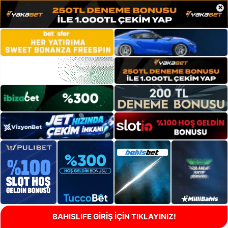
×
BAHISLIFE GİRİŞ İÇİN TIKLAYINIZ!