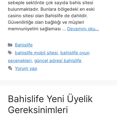
sebeple sektörde çok sayıda bahis sitesi
bulunmaktadır. Bunlara bölgedeki en eski
casino sitesi olan Bahislife de dahildir.
Güvenilirliğe olan bağlılığı ve müşteri
memnuniyetini sağlaması …
Devamını oku…
Kategoriler
Bahislife
Etiketler
bahislife mobil sitesi
,
bahislife oyun
seçenekleri
,
güncel adresi bahislife
Yorum yap
Bahislife Yeni Üyelik
Gereksinimleri