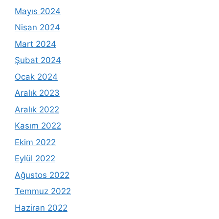
Mayıs 2024
Nisan 2024
Mart 2024
Şubat 2024
Ocak 2024
Aralık 2023
Aralık 2022
Kasım 2022
Ekim 2022
Eylül 2022
Ağustos 2022
Temmuz 2022
Haziran 2022