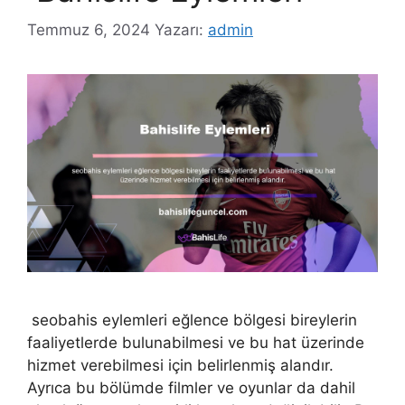
Temmuz 6, 2024
Yazarı:
admin
seobahis eylemleri eğlence bölgesi bireylerin
faaliyetlerde bulunabilmesi ve bu hat üzerinde
hizmet verebilmesi için belirlenmiş alandır.
Ayrıca bu bölümde filmler ve oyunlar da dahil