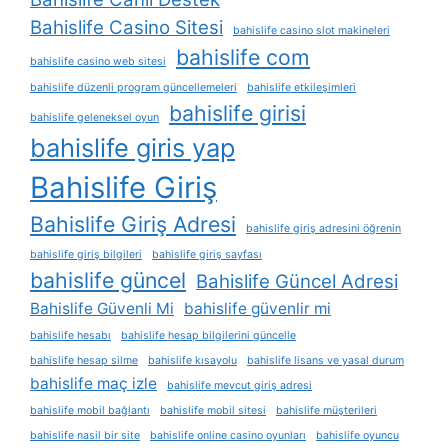
Bahislife Casino Sitesi
bahislife casino slot makineleri
bahislife com
bahislife casino web sitesi
bahislife düzenli program güncellemeleri
bahislife etkileşimleri
bahislife girisi
bahislife geleneksel oyun
bahislife giris yap
Bahislife Giriş
Bahislife Giriş Adresi
bahislife giriş adresini öğrenin
bahislife giriş bilgileri
bahislife giriş sayfası
bahislife güncel
Bahislife Güncel Adresi
Bahislife Güvenli Mi
bahislife güvenlir mi
bahislife hesabı
bahislife hesap bilgilerini güncelle
bahislife hesap silme
bahislife kısayolu
bahislife lisans ve yasal durum
bahislife maç izle
bahislife mevcut giriş adresi
bahislife mobil bağlantı
bahislife mobil sitesi
bahislife müşterileri
bahislife nasil bir site
bahislife online casino oyunları
bahislife oyuncu