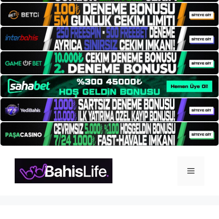
İçeriğe
atla
Menü