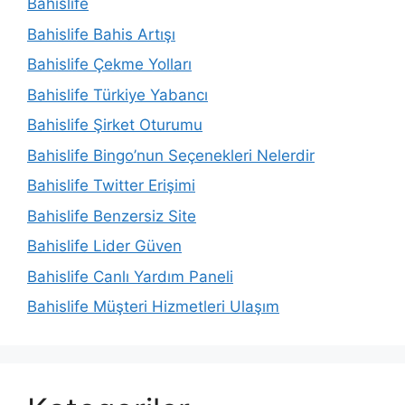
Bahislife
Bahislife Bahis Artışı
Bahislife Çekme Yolları
Bahislife Türkiye Yabancı
Bahislife Şirket Oturumu
Bahislife Bingo’nun Seçenekleri Nelerdir
Bahislife Twitter Erişimi
Bahislife Benzersiz Site
Bahislife Lider Güven
Bahislife Canlı Yardım Paneli
Bahislife Müşteri Hizmetleri Ulaşım