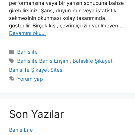
performansına veya bir yarışın sonucuna bahse
girebilirsiniz. Şans, duyurunun veya istatistik
sekmesinin okunması kolay tasarımında
gösterilir. Birçok kişi, çevrimiçi izin verilmeyen …
Devamını oku…
Kategoriler
Bahislife
Etiketler
Bahislife Bahis Erişimi
,
Bahislife Şikayet
,
Bahislife Şikayet Sitesi
Yorum yap
Son Yazılar
Bahis Life