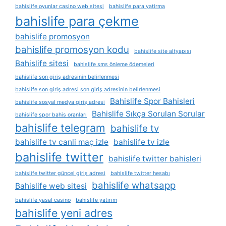
bahislife oyunlar casino web sitesi
bahislife para yatirma
bahislife para çekme
bahislife promosyon
bahislife promosyon kodu
bahislife site altyapısı
Bahislife sitesi
bahislife sms önleme ödemeleri
bahislife son giriş adresinin belirlenmesi
bahislife son giriş adresi son giriş adresinin belirlenmesi
Bahislife Spor Bahisleri
bahislife sosyal medya giriş adresi
Bahislife Sıkça Sorulan Sorular
bahislife spor bahis oranları
bahislife telegram
bahislife tv
bahislife tv canli maç izle
bahislife tv izle
bahislife twitter
bahislife twitter bahisleri
bahislife twitter güncel giriş adresi
bahislife twitter hesabı
bahislife whatsapp
Bahislife web sitesi
bahislife yasal casino
bahislife yatırım
bahislife yeni adres