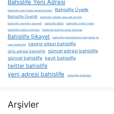
Bahislife Yeni Adresi
Bahislife Üyelik
bahislife yeni üyelik gereksinimleri
Bahislife Üyeliği
bahislife çağdaş alan adı erişimi
bahislife çevrimiçi desteği
bahislife ödülü
bahislife üyelik i̇şlemi
bahislife üyelik programı
bahislife üzerine sanal bahisler
Bahislife Şikayet
bahislife şikayetleriniz karşılandı mı
casino sitesi bahislife
canli bahislife
güncel adresi bahislife
giris adresi bahislife
güncel bahislife
kayit bahislife
twitter bahislife
yeni adresi bahislife
bahislife eylemleri
Arşivler