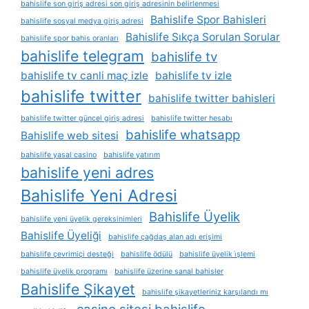
bahislife son giriş adresi son giriş adresinin belirlenmesi
Bahislife Spor Bahisleri
bahislife sosyal medya giriş adresi
Bahislife Sıkça Sorulan Sorular
bahislife spor bahis oranları
bahislife telegram
bahislife tv
bahislife tv canli maç izle
bahislife tv izle
bahislife twitter
bahislife twitter bahisleri
bahislife twitter güncel giriş adresi
bahislife twitter hesabı
bahislife whatsapp
Bahislife web sitesi
bahislife yasal casino
bahislife yatırım
bahislife yeni adres
Bahislife Yeni Adresi
Bahislife Üyelik
bahislife yeni üyelik gereksinimleri
Bahislife Üyeliği
bahislife çağdaş alan adı erişimi
bahislife çevrimiçi desteği
bahislife ödülü
bahislife üyelik i̇şlemi
bahislife üyelik programı
bahislife üzerine sanal bahisler
Bahislife Şikayet
bahislife şikayetleriniz karşılandı mı