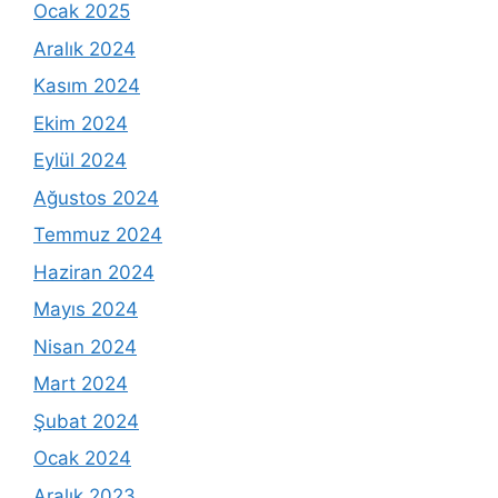
Ocak 2025
Aralık 2024
Kasım 2024
Ekim 2024
Eylül 2024
Ağustos 2024
Temmuz 2024
Haziran 2024
Mayıs 2024
Nisan 2024
Mart 2024
Şubat 2024
Ocak 2024
Aralık 2023