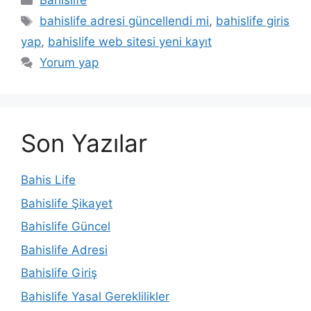
Bahislife
Etiketler
bahislife adresi güncellendi mi
,
bahislife giris
yap
,
bahislife web sitesi yeni kayıt
Yorum yap
Son Yazılar
Bahis Life
Bahislife Şikayet
Bahislife Güncel
Bahislife Adresi
Bahislife Giriş
Bahislife Yasal Gereklilikler