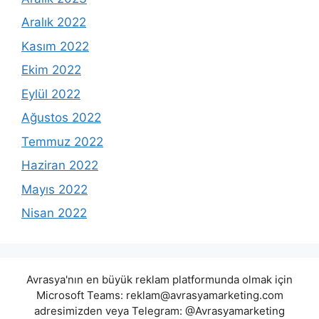
Aralık 2022
Kasım 2022
Ekim 2022
Eylül 2022
Ağustos 2022
Temmuz 2022
Haziran 2022
Mayıs 2022
Nisan 2022
Avrasya'nın en büyük reklam platformunda olmak için
Microsoft Teams:
reklam@avrasyamarketing.com
adresimizden veya Telegram: @Avrasyamarketing