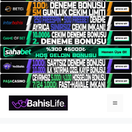
İçeriğe
atla
Menü