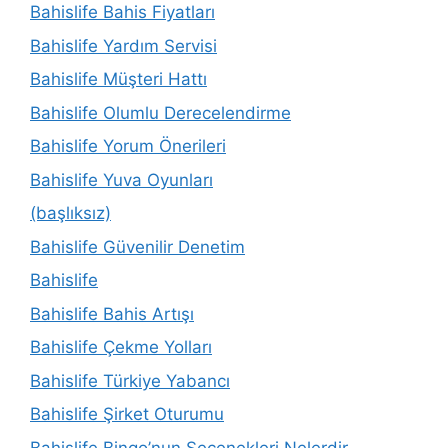
Bahislife Bahis Fiyatları
Bahislife Yardım Servisi
Bahislife Müşteri Hattı
Bahislife Olumlu Derecelendirme
Bahislife Yorum Önerileri
Bahislife Yuva Oyunları
(başlıksız)
Bahislife Güvenilir Denetim
Bahislife
Bahislife Bahis Artışı
Bahislife Çekme Yolları
Bahislife Türkiye Yabancı
Bahislife Şirket Oturumu
Bahislife Bingo’nun Seçenekleri Nelerdir