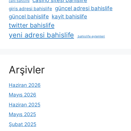
casino sitesi bahislife
canli bahislife
güncel adresi bahislife
giris adresi bahislife
güncel bahislife
kayit bahislife
twitter bahislife
yeni adresi bahislife
bahislife eylemleri
Arşivler
Haziran 2026
Mayıs 2026
Haziran 2025
Mayıs 2025
Şubat 2025