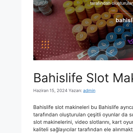
Bahislife Slot Ma
Haziran 15, 2024
Yazarı:
admin
Bahislife slot makineleri bu Bahislife ayrıca
tarafından oluşturulan çeşitli oyunlar da 
slot makinelerini, video slotlarını, kart oyu
kaliteli sağlayıcılar tarafından ele alınma