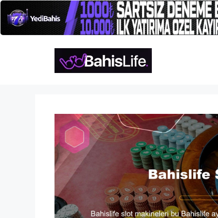
İçeriğe
atla