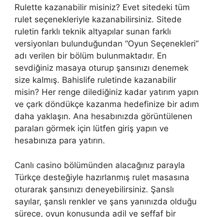
Rulette kazanabilir misiniz? Evet sitedeki tüm
rulet seçenekleriyle kazanabilirsiniz. Sitede
ruletin farklı teknik altyapılar sunan farklı
versiyonları bulunduğundan “Oyun Seçenekleri”
adı verilen bir bölüm bulunmaktadır. En
sevdiğiniz masaya oturup şansınızı denemek
size kalmış. Bahislife ruletinde kazanabilir
misin? Her renge dilediğiniz kadar yatırım yapın
ve çark döndükçe kazanma hedefinize bir adım
daha yaklaşın. Ana hesabınızda görüntülenen
paraları görmek için lütfen giriş yapın ve
hesabınıza para yatırın.
Canlı casino bölümünden alacağınız parayla
Türkçe desteğiyle hazırlanmış rulet masasına
oturarak şansınızı deneyebilirsiniz. Şanslı
sayılar, şanslı renkler ve şans yanınızda olduğu
sürece, oyun konusunda adil ve şeffaf bir