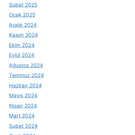
Şubat 2025
Ocak 2025
Aralık 2024
Kasım 2024
Ekim 2024
Eylül 2024
Ağustos 2024
Temmuz 2024
Haziran 2024
Mayıs 2024
Nisan 2024
Mart 2024
Şubat 2024