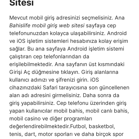
Sitesi
Mevcut mobil giriş adresinizi seçmelisiniz. Ana
Bahislife mobil giriş web sitesi
sayfaya cep
telefonunuzdan kolayca ulaşabilirsiniz. Android
ve iOS işletim sistemleri hesabınıza kolay erişim
sağlar. Bu ana sayfaya Android işletim sistemi
çalıştıran cep telefonlarından da
erişilebilmektedir. Ana sayfanın üst kısmındaki
Girişi Aç düğmesine tıklayın. Giriş alanlarına
kullanıcı adınızı ve şifrenizi girin. iOS
cihazınızdaki Safari tarayıcısına son güncellenen
alan adı adresini girmelisiniz. Daha sonra da
giriş yapabilirsiniz. Cep telefonu üzerinden giriş
yapan kullanıcılar mobil bahis, mobil canlı bahis,
mobil casino ve diğer programları
değerlendirebilmektedir.Futbol, ​​basketbol, ​​
tenis, dart, motor sporları ve daha birçok spor