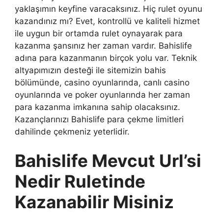
yaklaşımın keyfine varacaksınız. Hiç rulet oyunu
kazandınız mı? Evet, kontrollü ve kaliteli hizmet
ile uygun bir ortamda rulet oynayarak para
kazanma şansınız her zaman vardır. Bahislife
adına para kazanmanın birçok yolu var. Teknik
altyapımızın desteği ile sitemizin bahis
bölümünde, casino oyunlarında, canlı casino
oyunlarında ve poker oyunlarında her zaman
para kazanma imkanına sahip olacaksınız.
Kazançlarınızı Bahislife para çekme limitleri
dahilinde çekmeniz yeterlidir.
Bahislife Mevcut Url’si
Nedir Ruletinde
Kazanabilir Misiniz