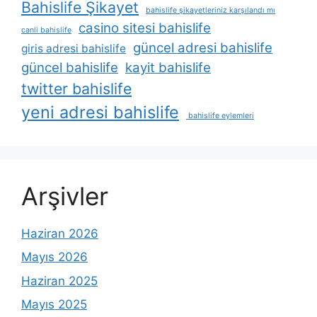
Bahislife Şikayet
bahislife şikayetleriniz karşılandı mı
casino sitesi bahislife
canli bahislife
güncel adresi bahislife
giris adresi bahislife
güncel bahislife
kayit bahislife
twitter bahislife
yeni adresi bahislife
bahislife eylemleri
Arşivler
Haziran 2026
Mayıs 2026
Haziran 2025
Mayıs 2025