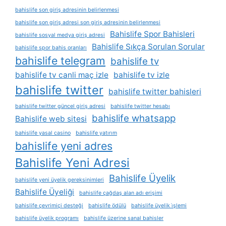
bahislife son giriş adresinin belirlenmesi
bahislife son giriş adresi son giriş adresinin belirlenmesi
Bahislife Spor Bahisleri
bahislife sosyal medya giriş adresi
Bahislife Sıkça Sorulan Sorular
bahislife spor bahis oranları
bahislife telegram
bahislife tv
bahislife tv canli maç izle
bahislife tv izle
bahislife twitter
bahislife twitter bahisleri
bahislife twitter güncel giriş adresi
bahislife twitter hesabı
bahislife whatsapp
Bahislife web sitesi
bahislife yasal casino
bahislife yatırım
bahislife yeni adres
Bahislife Yeni Adresi
Bahislife Üyelik
bahislife yeni üyelik gereksinimleri
Bahislife Üyeliği
bahislife çağdaş alan adı erişimi
bahislife çevrimiçi desteği
bahislife ödülü
bahislife üyelik i̇şlemi
bahislife üyelik programı
bahislife üzerine sanal bahisler