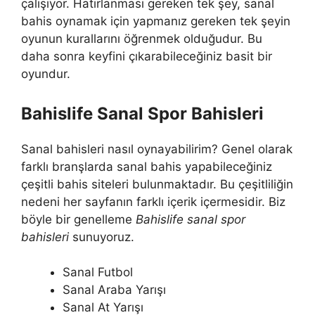
çalışıyor. Hatırlanması gereken tek şey, sanal
bahis oynamak için yapmanız gereken tek şeyin
oyunun kurallarını öğrenmek olduğudur. Bu
daha sonra keyfini çıkarabileceğiniz basit bir
oyundur.
Bahislife Sanal Spor Bahisleri
Sanal bahisleri nasıl oynayabilirim? Genel olarak
farklı branşlarda sanal bahis yapabileceğiniz
çeşitli bahis siteleri bulunmaktadır. Bu çeşitliliğin
nedeni her sayfanın farklı içerik içermesidir. Biz
böyle bir genelleme
Bahislife sanal spor
bahisleri
sunuyoruz.
Sanal Futbol
Sanal Araba Yarışı
Sanal At Yarışı