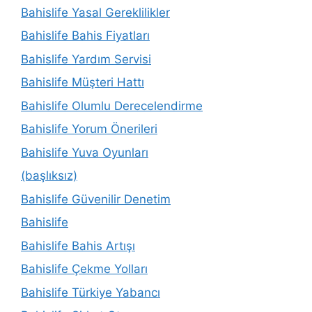
Bahislife Yasal Gereklilikler
Bahislife Bahis Fiyatları
Bahislife Yardım Servisi
Bahislife Müşteri Hattı
Bahislife Olumlu Derecelendirme
Bahislife Yorum Önerileri
Bahislife Yuva Oyunları
(başlıksız)
Bahislife Güvenilir Denetim
Bahislife
Bahislife Bahis Artışı
Bahislife Çekme Yolları
Bahislife Türkiye Yabancı