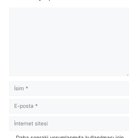
Yorum
İsim
E-
posta
İnternet
sitesi
Daha sonraki yorumlarımda kullanılması için