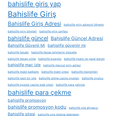
bahislife giris yap
Bahislife Giriş
Bahislife Giriş Adresi
bahislife giriş adresini öğrenin
bahislife giriş bilgileri
bahislife giriş sayfası
bahislife güncel
Bahislife Güncel Adresi
Bahislife Güvenli Mi
bahislife güvenlir mi
bahislife hesabı
bahislife hesap bilgilerini güncelle
bahislife hesap silme
bahislife kısayolu
bahislife lisans ve yasal durum
bahislife maç izle
bahislife mevcut giriş adresi
bahislife mobil bağlantı
bahislife mobil sitesi
bahislife müşterileri
bahislife nasil bir site
bahislife online casino oyunları
bahislife oyuncu
bahislife oyunlar casino web sitesi
bahislife para yatirma
bahislife para çekme
bahislife promosyon
bahislife promosyon kodu
bahislife site altyapısı
Bahislife sitesi
bahislife sms önleme ödemeleri