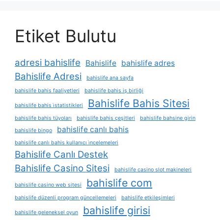
Etiket Bulutu
adresi bahislife
Bahislife
bahislife adres
Bahislife Adresi
bahislife ana sayfa
bahislife bahis faaliyetleri
bahislife bahis iş birliği
Bahislife Bahis Sitesi
bahislife bahis i̇statistikleri
bahislife bahis tüyoları
bahislife bahis çeşitleri
bahislife bahsine girin
bahislife canlı bahis
bahislife bingo
bahislife canlı bahis kullanıcı i̇ncelemeleri
Bahislife Canlı Destek
Bahislife Casino Sitesi
bahislife casino slot makineleri
bahislife com
bahislife casino web sitesi
bahislife düzenli program güncellemeleri
bahislife etkileşimleri
bahislife girisi
bahislife geleneksel oyun