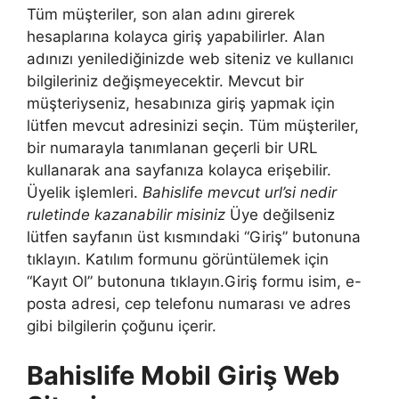
Tüm müşteriler, son alan adını girerek
hesaplarına kolayca giriş yapabilirler. Alan
adınızı yenilediğinizde web siteniz ve kullanıcı
bilgileriniz değişmeyecektir. Mevcut bir
müşteriyseniz, hesabınıza giriş yapmak için
lütfen mevcut adresinizi seçin. Tüm müşteriler,
bir numarayla tanımlanan geçerli bir URL
kullanarak ana sayfanıza kolayca erişebilir.
Üyelik işlemleri.
Bahislife mevcut url’si nedir
ruletinde kazanabilir misiniz
Üye değilseniz
lütfen sayfanın üst kısmındaki “Giriş” butonuna
tıklayın. Katılım formunu görüntülemek için
“Kayıt Ol” butonuna tıklayın.Giriş formu isim, e-
posta adresi, cep telefonu numarası ve adres
gibi bilgilerin çoğunu içerir.
Bahislife Mobil Giriş Web