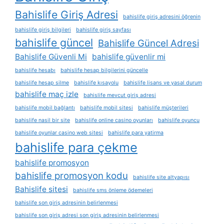
Bahislife Giriş Adresi
bahislife giriş adresini öğrenin
bahislife giriş bilgileri
bahislife giriş sayfası
bahislife güncel
Bahislife Güncel Adresi
Bahislife Güvenli Mi
bahislife güvenlir mi
bahislife hesabı
bahislife hesap bilgilerini güncelle
bahislife hesap silme
bahislife kısayolu
bahislife lisans ve yasal durum
bahislife maç izle
bahislife mevcut giriş adresi
bahislife mobil bağlantı
bahislife mobil sitesi
bahislife müşterileri
bahislife nasil bir site
bahislife online casino oyunları
bahislife oyuncu
bahislife oyunlar casino web sitesi
bahislife para yatirma
bahislife para çekme
bahislife promosyon
bahislife promosyon kodu
bahislife site altyapısı
Bahislife sitesi
bahislife sms önleme ödemeleri
bahislife son giriş adresinin belirlenmesi
bahislife son giriş adresi son giriş adresinin belirlenmesi