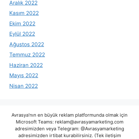
Aralık 2022
Kasım 2022
Ekim 2022
Eylül 2022
Ağustos 2022
Temmuz 2022
Haziran 2022
Mayıs 2022
Nisan 2022
Avrasya'nın en büyük reklam platformunda olmak için
Microsoft Teams:
reklam@avrasyamarketing.com
adresimizden veya Telegram: @Avrasyamarketing
adresimizden irtibat kurabilirsiniz. (Tek iletişim