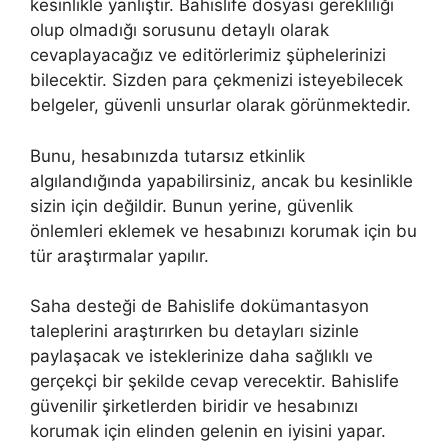
kesinlikle yanlıştır. Bahislife dosyası gerekliliği
olup olmadığı sorusunu detaylı olarak
cevaplayacağız ve editörlerimiz şüphelerinizi
bilecektir. Sizden para çekmenizi isteyebilecek
belgeler, güvenli unsurlar olarak görünmektedir.
Bunu, hesabınızda tutarsız etkinlik
algılandığında yapabilirsiniz, ancak bu kesinlikle
sizin için değildir. Bunun yerine, güvenlik
önlemleri eklemek ve hesabınızı korumak için bu
tür araştırmalar yapılır.
Saha desteği de Bahislife dokümantasyon
taleplerini araştırırken bu detayları sizinle
paylaşacak ve isteklerinize daha sağlıklı ve
gerçekçi bir şekilde cevap verecektir. Bahislife
güvenilir şirketlerden biridir ve hesabınızı
korumak için elinden gelenin en iyisini yapar.