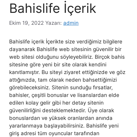
Bahislife İçerik
Ekim 19, 2022
Yazarı:
admin
Bahislife içerik İçerikte size verdiğimiz bilgilere
dayanarak Bahislife web sitesinin güvenilir bir
web sitesi olduğunu söyleyebiliriz. Birçok bahis
sitesine göre yeni bir site olarak kendini
kanıtlamıştır. Bu siteyi ziyaret ettiğinizde ve göz
attığınızda, tam olarak neden bahsettiğimizi
görebileceksiniz. Sitenin sunduğu fırsatlar,
bahisler, çeşitli bonuslar ve lisanslardan elde
edilen kolay gelir gibi her detay sitenin
güvenilirliğini desteklemektedir. Üye olarak
bonuslardan ve yüksek oranlardan anında
yararlanmaya başlayabilirsiniz. Bahislife yeni
giriş adresi tüm oyuncular tarafından