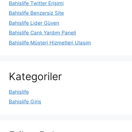
Bahislife Twitter Erişimi
Bahislife Benzersiz Site
Bahislife Lider Güven
Bahislife Canlı Yardım Paneli
Bahislife Müşteri Hizmetleri Ulaşım
Kategoriler
Bahislife
Bahislife Giriş