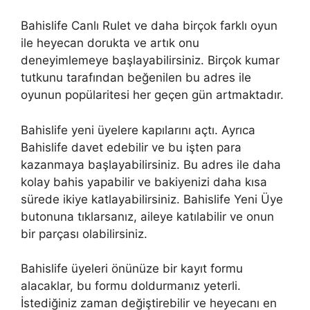
Bahislife Canlı Rulet ve daha birçok farklı oyun
ile heyecan dorukta ve artık onu
deneyimlemeye başlayabilirsiniz. Birçok kumar
tutkunu tarafından beğenilen bu adres ile
oyunun popülaritesi her geçen gün artmaktadır.
Bahislife yeni üyelere kapılarını açtı. Ayrıca
Bahislife davet edebilir ve bu işten para
kazanmaya başlayabilirsiniz. Bu adres ile daha
kolay bahis yapabilir ve bakiyenizi daha kısa
sürede ikiye katlayabilirsiniz. Bahislife Yeni Üye
butonuna tıklarsanız, aileye katılabilir ve onun
bir parçası olabilirsiniz.
Bahislife üyeleri önünüze bir kayıt formu
alacaklar, bu formu doldurmanız yeterli.
İstediğiniz zaman değiştirebilir ve heyecanı en