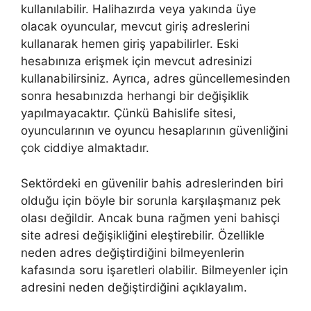
kullanılabilir. Halihazırda veya yakında üye
olacak oyuncular, mevcut giriş adreslerini
kullanarak hemen giriş yapabilirler. Eski
hesabınıza erişmek için mevcut adresinizi
kullanabilirsiniz. Ayrıca, adres güncellemesinden
sonra hesabınızda herhangi bir değişiklik
yapılmayacaktır. Çünkü Bahislife sitesi,
oyuncularının ve oyuncu hesaplarının güvenliğini
çok ciddiye almaktadır.
Sektördeki en güvenilir bahis adreslerinden biri
olduğu için böyle bir sorunla karşılaşmanız pek
olası değildir. Ancak buna rağmen yeni bahisçi
site adresi değişikliğini eleştirebilir. Özellikle
neden adres değiştirdiğini bilmeyenlerin
kafasında soru işaretleri olabilir. Bilmeyenler için
adresini neden değiştirdiğini açıklayalım.