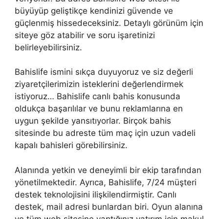
büyüyüp geliştikçe kendinizi güvende ve
güçlenmiş hissedeceksiniz. Detaylı görünüm için
siteye göz atabilir ve soru işaretinizi
belirleyebilirsiniz.
Bahislife ismini sıkça duyuyoruz ve siz değerli
ziyaretçilerimizin isteklerini değerlendirmek
istiyoruz… Bahislife canlı bahis konusunda
oldukça başarılılar ve bunu reklamlarına en
uygun şekilde yansıtıyorlar. Birçok bahis
sitesinde bu adreste tüm maç için uzun vadeli
kapalı bahisleri görebilirsiniz.
Alanında yetkin ve deneyimli bir ekip tarafından
yönetilmektedir. Ayrıca, Bahislife, 7/24 müşteri
destek teknolojisini ilişkilendirmiştir. Canlı
destek, mail adresi bunlardan biri. Oyun alanına
ve tüm web sitesine yaptığınız yatırım için makul