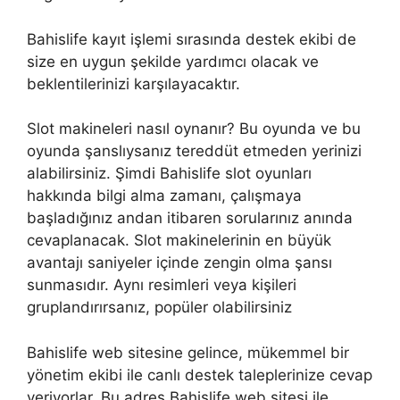
Bahislife kayıt işlemi sırasında destek ekibi de
size en uygun şekilde yardımcı olacak ve
beklentilerinizi karşılayacaktır.
Slot makineleri nasıl oynanır? Bu oyunda ve bu
oyunda şanslıysanız tereddüt etmeden yerinizi
alabilirsiniz. Şimdi Bahislife slot oyunları
hakkında bilgi alma zamanı, çalışmaya
başladığınız andan itibaren sorularınız anında
cevaplanacak. Slot makinelerinin en büyük
avantajı saniyeler içinde zengin olma şansı
sunmasıdır. Aynı resimleri veya kişileri
gruplandırırsanız, popüler olabilirsiniz
Bahislife web sitesine gelince, mükemmel bir
yönetim ekibi ile canlı destek taleplerinize cevap
veriyorlar. Bu adres Bahislife web sitesi ile