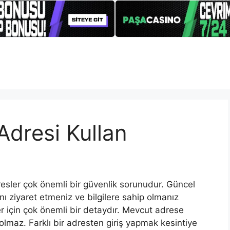
 Adresi Kullan
resler çok önemli bir güvenlik sorunudur. Güncel
nı ziyaret etmeniz ve bilgilere sahip olmanız
r için çok önemli bir detaydır. Mevcut adrese
maz. Farklı bir adresten giriş yapmak kesintiye