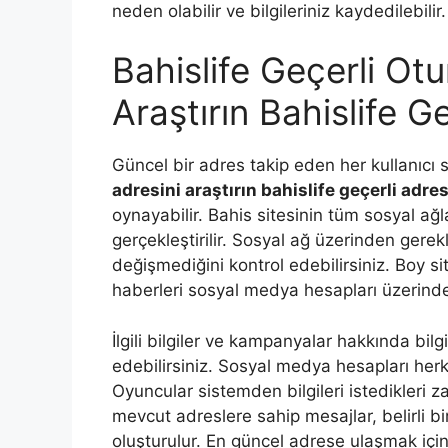
neden olabilir ve bilgileriniz kaydedilebilir.
Bahislife Geçerli O
Araştırın Bahislife G
Güncel bir adres takip eden her kullanıcı 
adresini araştırın bahislife geçerli adre
oynayabilir. Bahis sitesinin tüm sosyal ağla
gerçekleştirilir. Sosyal ağ üzerinden gere
değişmediğini kontrol edebilirsiniz. Boy s
haberleri sosyal medya hesapları üzerind
İlgili bilgiler ve kampanyalar hakkında bil
edebilirsiniz. Sosyal medya hesapları herkes
Oyuncular sistemden bilgileri istedikleri 
mevcut adreslere sahip mesajlar, belirli 
oluşturulur. En güncel adrese ulaşmak için