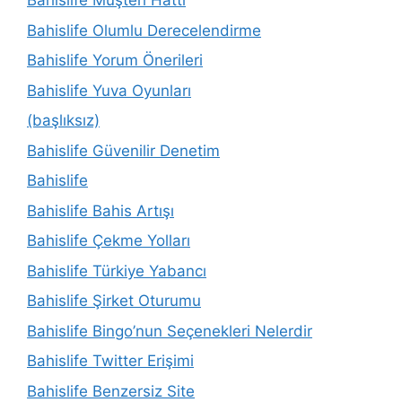
Bahislife Müşteri Hattı
Bahislife Olumlu Derecelendirme
Bahislife Yorum Önerileri
Bahislife Yuva Oyunları
(başlıksız)
Bahislife Güvenilir Denetim
Bahislife
Bahislife Bahis Artışı
Bahislife Çekme Yolları
Bahislife Türkiye Yabancı
Bahislife Şirket Oturumu
Bahislife Bingo’nun Seçenekleri Nelerdir
Bahislife Twitter Erişimi
Bahislife Benzersiz Site