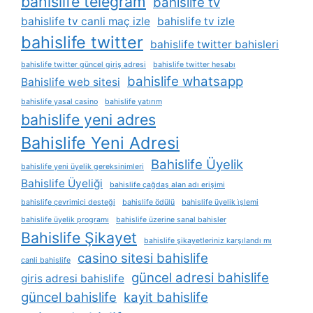
bahislife telegram
bahislife tv
bahislife tv canli maç izle
bahislife tv izle
bahislife twitter
bahislife twitter bahisleri
bahislife twitter güncel giriş adresi
bahislife twitter hesabı
bahislife whatsapp
Bahislife web sitesi
bahislife yasal casino
bahislife yatırım
bahislife yeni adres
Bahislife Yeni Adresi
Bahislife Üyelik
bahislife yeni üyelik gereksinimleri
Bahislife Üyeliği
bahislife çağdaş alan adı erişimi
bahislife çevrimiçi desteği
bahislife ödülü
bahislife üyelik i̇şlemi
bahislife üyelik programı
bahislife üzerine sanal bahisler
Bahislife Şikayet
bahislife şikayetleriniz karşılandı mı
casino sitesi bahislife
canli bahislife
güncel adresi bahislife
giris adresi bahislife
güncel bahislife
kayit bahislife