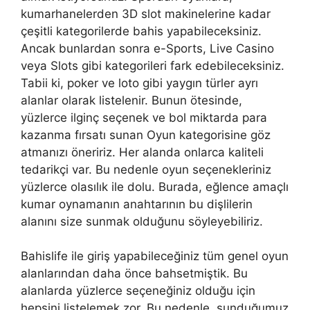
kumarhanelerden 3D slot makinelerine kadar
çeşitli kategorilerde bahis yapabileceksiniz.
Ancak bunlardan sonra e-Sports, Live Casino
veya Slots gibi kategorileri fark edebileceksiniz.
Tabii ki, poker ve loto gibi yaygın türler ayrı
alanlar olarak listelenir. Bunun ötesinde,
yüzlerce ilginç seçenek ve bol miktarda para
kazanma fırsatı sunan Oyun kategorisine göz
atmanızı öneririz. Her alanda onlarca kaliteli
tedarikçi var. Bu nedenle oyun seçenekleriniz
yüzlerce olasılık ile dolu. Burada, eğlence amaçlı
kumar oynamanın anahtarının bu dişlilerin
alanını size sunmak olduğunu söyleyebiliriz.
Bahislife ile giriş yapabileceğiniz tüm genel oyun
alanlarından daha önce bahsetmiştik. Bu
alanlarda yüzlerce seçeneğiniz olduğu için
hepsini listelemek zor. Bu nedenle, sunduğumuz