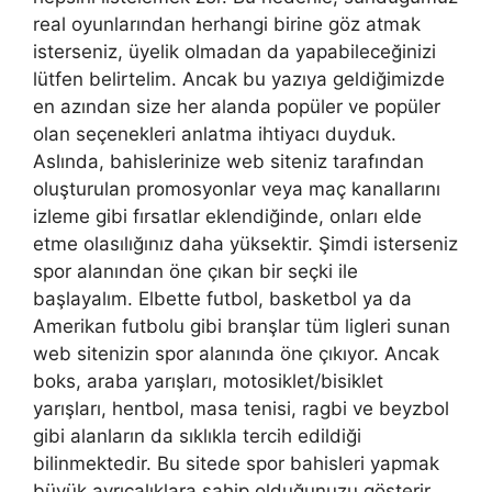
real oyunlarından herhangi birine göz atmak
isterseniz, üyelik olmadan da yapabileceğinizi
lütfen belirtelim. Ancak bu yazıya geldiğimizde
en azından size her alanda popüler ve popüler
olan seçenekleri anlatma ihtiyacı duyduk.
Aslında, bahislerinize web siteniz tarafından
oluşturulan promosyonlar veya maç kanallarını
izleme gibi fırsatlar eklendiğinde, onları elde
etme olasılığınız daha yüksektir. Şimdi isterseniz
spor alanından öne çıkan bir seçki ile
başlayalım. Elbette futbol, ​​basketbol ya da
Amerikan futbolu gibi branşlar tüm ligleri sunan
web sitenizin spor alanında öne çıkıyor. Ancak
boks, araba yarışları, motosiklet/bisiklet
yarışları, hentbol, ​​masa tenisi, ragbi ve beyzbol
gibi alanların da sıklıkla tercih edildiği
bilinmektedir. Bu sitede spor bahisleri yapmak
büyük ayrıcalıklara sahip olduğunuzu gösterir.