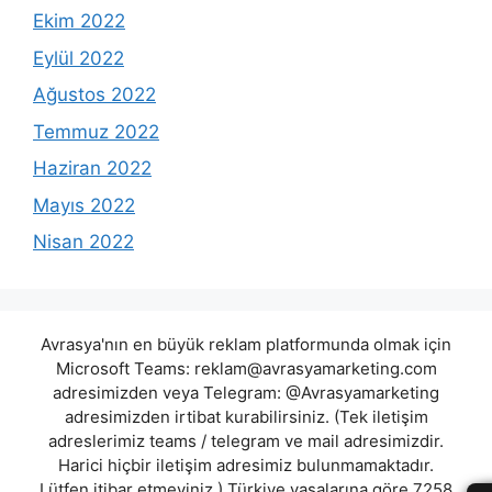
Ekim 2022
Eylül 2022
Ağustos 2022
Temmuz 2022
Haziran 2022
Mayıs 2022
Nisan 2022
Avrasya'nın en büyük reklam platformunda olmak için
Microsoft Teams:
reklam@avrasyamarketing.com
adresimizden veya Telegram: @Avrasyamarketing
adresimizden irtibat kurabilirsiniz. (Tek iletişim
adreslerimiz teams / telegram ve mail adresimizdir.
Harici hiçbir iletişim adresimiz bulunmamaktadır.
Lütfen itibar etmeyiniz.) Türkiye yasalarına göre 7258