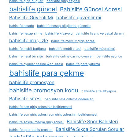
bahislife giriş bilgileri
bahislife giriş sayfası
bahislife güncel
Bahislife Güncel Adresi
Bahislife Güvenli Mi
bahislife güvenlir mi
bahislife hesabı
bahislife hesap bilgilerini güncelle
bahislife hesap silme
bahislife kısayolu
bahislife lisans ve yasal durum
bahislife maç izle
bahislife mevcut giriş adresi
bahislife mobil bağlantı
bahislife mobil sitesi
bahislife müşterileri
bahislife nasil bir site
bahislife online casino oyunları
bahislife oyuncu
bahislife oyunlar casino web sitesi
bahislife para yatirma
bahislife para çekme
bahislife promosyon
bahislife promosyon kodu
bahislife site altyapısı
Bahislife sitesi
bahislife sms önleme ödemeleri
bahislife son giriş adresinin belirlenmesi
bahislife son giriş adresi son giriş adresinin belirlenmesi
Bahislife Spor Bahisleri
bahislife sosyal medya giriş adresi
Bahislife Sıkça Sorulan Sorular
bahislife spor bahis oranları