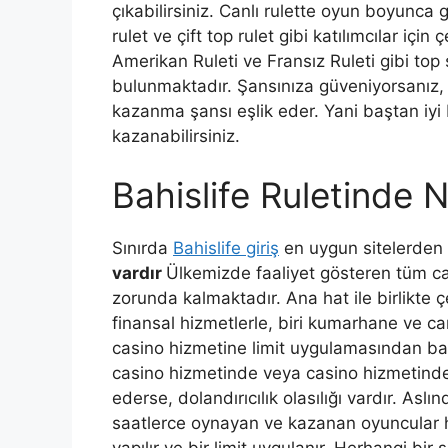
çıkabilirsiniz. Canlı rulette oyun boyunca 
rulet ve çift top rulet gibi katılımcılar için
Amerikan Ruleti ve Fransız Ruleti gibi top s
bulunmaktadır. Şansınıza güveniyorsanız, 
kazanma şansı eşlik eder. Yani baştan iyi
kazanabilirsiniz.
Bahislife Ruletinde 
Sınırda
Bahislife giriş
en uygun sitelerden b
vardır
Ülkemizde faaliyet gösteren tüm ca
zorunda kalmaktadır. Ana hat ile birlikte çeş
finansal hizmetlerle, biri kumarhane ve canl
casino hizmetine limit uygulamasından ba
casino hizmetinde veya casino hizmetind
ederse, dolandırıcılık olasılığı vardır. A
saatlerce oynayan ve kazanan oyuncular h