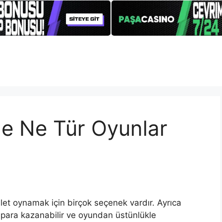
nde Ne Tür Oyunlar
ulet oynamak için birçok seçenek vardır. Ayrıca
 para kazanabilir ve oyundan üstünlükle