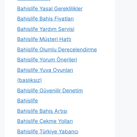
Bahislife Yasal Gereklilikler
Bahislife Bahis Fiyatları
Bahislife Yardım Servisi
Bahislife Müşteri Hattı
Bahislife Olumlu Derecelendirme
Bahislife Yorum Önerileri
Bahislife Yuva Oyunları
(başlıksız)
Bahislife Güvenilir Denetim
Bahislife
Bahislife Bahis Artışı
Bahislife Çekme Yolları
Bahislife Türkiye Yabancı