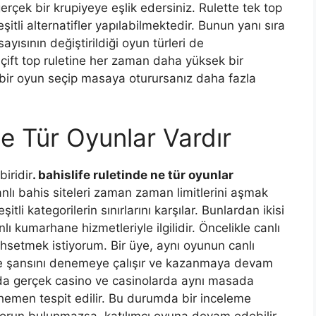
gerçek bir krupiyeye eşlik edersiniz. Rulette tek top
 çeşitli alternatifler yapılabilmektedir. Bunun yanı sıra
ayısının değiştirildiği oyun türleri de
çift top ruletine her zaman daha yüksek bir
 bir oyun seçip masaya oturursanız daha fazla
Ne Tür Oyunlar Vardır
iridir
. bahislife ruletinde ne tür oyunlar
nlı bahis siteleri zaman zaman limitlerini aşmak
itli kategorilerin sınırlarını karşılar. Bunlardan ikisi
ı kumarhane hizmetleriyle ilgilidir. Öncelikle canlı
hsetmek istiyorum. Bir üye, aynı oyunun canlı
e şansını denemeye çalışır ve kazanmaya devam
slında gerçek casino ve casinolarda aynı masada
emen tespit edilir. Bu durumda bir inceleme