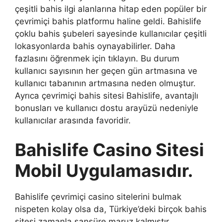
çeşitli bahis ilgi alanlarına hitap eden popüler bir
çevrimiçi bahis platformu haline geldi. Bahislife
çoklu bahis şubeleri sayesinde kullanıcılar çeşitli
lokasyonlarda bahis oynayabilirler. Daha
fazlasını öğrenmek için tıklayın. Bu durum
kullanıcı sayısının her geçen gün artmasına ve
kullanıcı tabanının artmasına neden olmuştur.
Ayrıca çevrimiçi bahis sitesi Bahislife, avantajlı
bonusları ve kullanıcı dostu arayüzü nedeniyle
kullanıcılar arasında favoridir.
Bahislife Casino Sitesi
Mobil Uygulamasıdır.
Bahislife çevrimiçi casino sitelerini bulmak
nispeten kolay olsa da, Türkiye’deki birçok bahis
sitesi zamanla sansüre maruz kalmıştır.