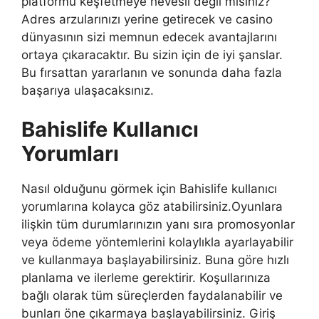
platformu keşfetmeye hevesli değil misiniz?
Adres arzularınızı yerine getirecek ve casino
dünyasının sizi memnun edecek avantajlarını
ortaya çıkaracaktır. Bu sizin için de iyi şanslar.
Bu fırsattan yararlanın ve sonunda daha fazla
başarıya ulaşacaksınız.
Bahislife Kullanıcı
Yorumları
Nasıl olduğunu görmek için Bahislife kullanıcı
yorumlarına kolayca göz atabilirsiniz.Oyunlara
ilişkin tüm durumlarınızın yanı sıra promosyonlar
veya ödeme yöntemlerini kolaylıkla ayarlayabilir
ve kullanmaya başlayabilirsiniz. Buna göre hızlı
planlama ve ilerleme gerektirir. Koşullarınıza
bağlı olarak tüm süreçlerden faydalanabilir ve
bunları öne çıkarmaya başlayabilirsiniz. Giriş