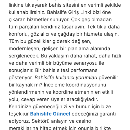
linkine tıklayarak bahis sitesini en verimli şekilde
kullanabilirsiniz. Bahislife Giriş Linki bizi öne
çıkaran hizmetler sunuyor. Çok geç olmadan
tüm parçaları kendiniz tasarlayın. Tek tıkla daha
konforlu, göz alıcı ve çağdaş bir hizmete ulaşın.
Tüm bu güzellikler giderek değişen,
modernleşen, gelişen bir planlama alanında
sergilenecek. Bu yaklaşım daha rahat, daha hızlı
ve daha verimli bir büyüme senaryosu ile
sonuçlanır. Bir bahis sitesi performans
gösteriyor.
Bahislife kullanıcı yorumları
güvenilir
bir kaynak mı? İnceleme koordinasyonunu
yönlendirmenin ve koordine etmenin en etkili
yolu, cevap veren üyeler aracılığıyladır.
Kendinize güveneceğinizi ve bunun için bize
teşekkür
Bahislife Güncel
edeceğinizi garanti
ediyoruz. Sektörü anlayın ve casino
meraklılarına hitap etmek için onunla birlikte