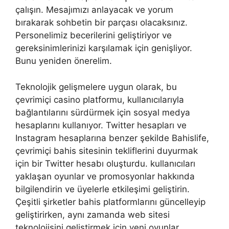
çalışın. Mesajımızı anlayacak ve yorum
bırakarak sohbetin bir parçası olacaksınız.
Personelimiz becerilerini geliştiriyor ve
gereksinimlerinizi karşılamak için genişliyor.
Bunu yeniden önerelim.
Teknolojik gelişmelere uygun olarak, bu
çevrimiçi casino platformu, kullanıcılarıyla
bağlantılarını sürdürmek için sosyal medya
hesaplarını kullanıyor. Twitter hesapları ve
Instagram hesaplarına benzer şekilde Bahislife,
çevrimiçi bahis sitesinin tekliflerini duyurmak
için bir Twitter hesabı oluşturdu. kullanıcıları
yaklaşan oyunlar ve promosyonlar hakkında
bilgilendirin ve üyelerle etkileşimi geliştirin.
Çeşitli şirketler bahis platformlarını güncelleyip
geliştirirken, aynı zamanda web sitesi
teknolojisini geliştirmek için yeni oyunlar,