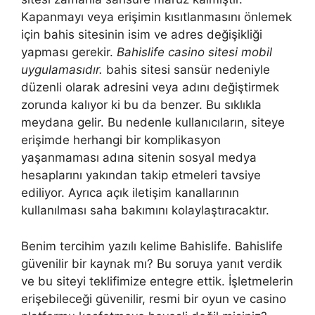
Kapanmayı veya erişimin kısıtlanmasını önlemek
için bahis sitesinin isim ve adres değişikliği
yapması gerekir.
Bahislife casino sitesi mobil
uygulamasıdır.
bahis sitesi sansür nedeniyle
düzenli olarak adresini veya adını değiştirmek
zorunda kalıyor ki bu da benzer. Bu sıklıkla
meydana gelir. Bu nedenle kullanıcıların, siteye
erişimde herhangi bir komplikasyon
yaşanmaması adına sitenin sosyal medya
hesaplarını yakından takip etmeleri tavsiye
ediliyor. Ayrıca açık iletişim kanallarının
kullanılması saha bakımını kolaylaştıracaktır.
Benim tercihim yazılı kelime Bahislife. Bahislife
güvenilir bir kaynak mı? Bu soruya yanıt verdik
ve bu siteyi teklifimize entegre ettik. İşletmelerin
erişebileceği güvenilir, resmi bir oyun ve casino