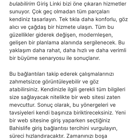
bulabilirim
Giriş Linki bizi öne çıkaran hizmetler
sunuyor. Çok geç olmadan tüm parçaları
kendiniz tasarlayın. Tek tıkla daha konforlu, göz
alıcı ve çağdaş bir hizmete ulaşın. Tüm bu
güzellikler giderek değişen, modernleşen,
gelişen bir planlama alanında sergilenecek. Bu
yaklaşım daha rahat, daha hızlı ve daha verimli
bir büyüme senaryosu ile sonuçlanır.
Bu bağlantıları takip ederek çalışmalarınızı
zahmetsizce görüntüleyebilir ve göz
atabilirsiniz. Kendinizle ilgili gerekli tüm bilgileri
size sağlayacak nitelikte bir web sitesi zaten
mevcuttur. Sonuç olarak, bu yönergeleri ve
tavsiyeleri kendi başınıza biriktireceksiniz. Yeni
bir web sitesine giriş yaparken seçtiğiniz
Bahislife giriş bağlantısı tercihini vurgulayın,
süreci hızlandıracaktır. Zamanınızı boşa