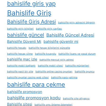
bahislife giris yap
Bahislife Giriş
Bahislife Giriş Adresi
bahislife giriş adresini öğrenin
bahislife giriş bilgileri
bahislife giriş sayfası
bahislife güncel
Bahislife Güncel Adresi
Bahislife Güvenli Mi
bahislife güvenlir mi
bahislife hesabı
bahislife hesap bilgilerini güncelle
bahislife hesap silme
bahislife kısayolu
bahislife lisans ve yasal durum
bahislife maç izle
bahislife mevcut giriş adresi
bahislife mobil bağlantı
bahislife mobil sitesi
bahislife müşterileri
bahislife nasil bir site
bahislife online casino oyunları
bahislife oyuncu
bahislife oyunlar casino web sitesi
bahislife para yatirma
bahislife para çekme
bahislife promosyon
bahislife promosyon kodu
bahislife site altyapısı
Bahislife sitesi
bahislife sms önleme ödemeleri