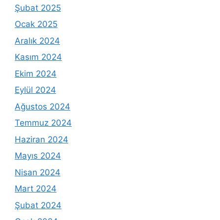
Şubat 2025
Ocak 2025
Aralık 2024
Kasım 2024
Ekim 2024
Eylül 2024
Ağustos 2024
Temmuz 2024
Haziran 2024
Mayıs 2024
Nisan 2024
Mart 2024
Şubat 2024